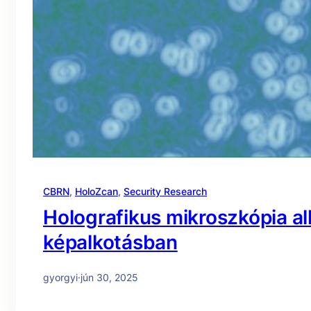
CBRN
, 
HoloZcan
, 
Security Research
Holografikus mikroszkópia al
képalkotásban
gyorgyi
·
jún 30, 2025