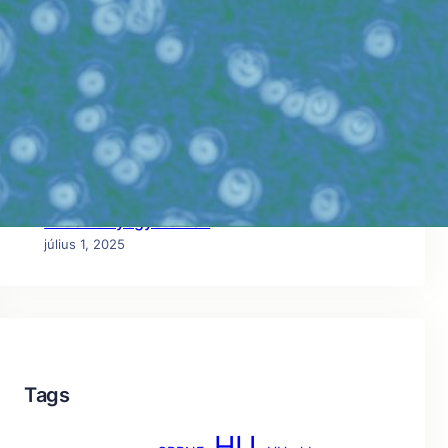
tapasztalatait és aggályait a városi
hőszigetekkel kapcsolatban
július 1, 2025
Noura nyert a fogyasztói elektronikai
terméktervezés kategóriában!
július 1, 2025
ICISK: Előadás a Szegedi
Tudományegyetemen
július 1, 2025
Tags
HU