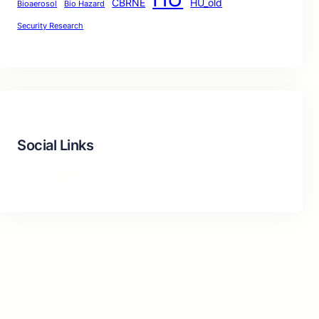
CBRNE
HU_old
Bioaerosol
Bio Hazard
Security Research
Social Links
Facebook
Twitter
LinkedIn
Instagram