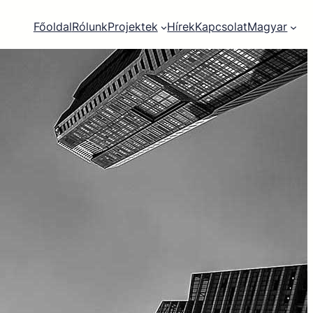
Főoldal
Rólunk
Projektek
Hírek
Kapcsolat
Magyar