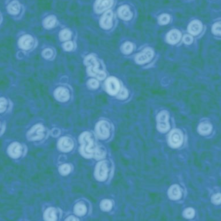
I-CISK
Security Research
Urban Heat
Recent Posts
Városi hő: hőkamera-vizsgálat Budapesten
július 1, 2025
BEHOLDER: A közterületek biztonságának
javítása Európában
július 1, 2025
Egy felmérés feltárja Erzsébetváros lakóinak