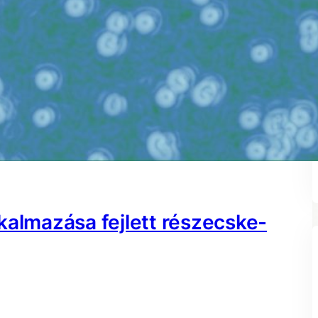
kalmazása fejlett részecske-