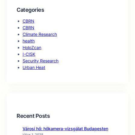
Categories
CBRN
CBRN
Climate Research
health
HoloZcan
I-CISK
Security Research
Urban Heat
Recent Posts
Városi hő: hőkamera-vizsgálat Budapesten
július 1, 2025