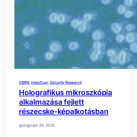
CBRN
, 
HoloZcan
, 
Security Research
Holografikus mikroszkópia
alkalmazása fejlett
részecske-képalkotásban
gyorgyi
·
jún 30, 2025