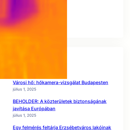
I-CISK
Security Research
Urban Heat
Recent Posts
Városi hő: hőkamera-vizsgálat Budapesten
július 1, 2025
BEHOLDER: A közterületek biztonságának
javítása Európában
július 1, 2025
Egy felmérés feltárja Erzsébetváros lakóinak