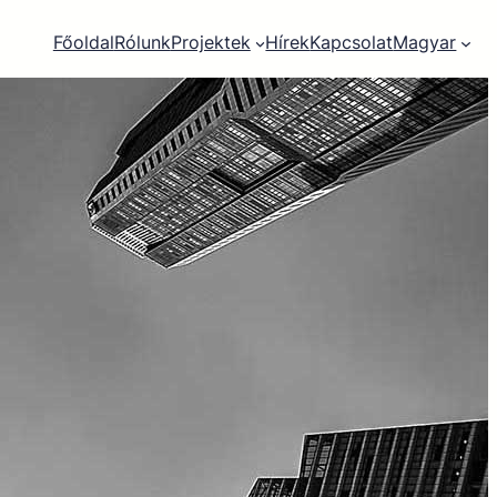
Főoldal
Rólunk
Projektek
Hírek
Kapcsolat
Magyar